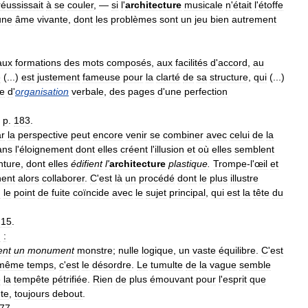
réussissait
à
se
couler
, —
si
l
'
architecture
musicale
n
'
était
l
'
étoffe
une
âme
vivante
,
dont
les
problèmes
sont
un
jeu
bien
autrement
aux
formations
des
mots
composés
,
aux
facilités
d
'
accord
,
au
e
(...)
est
justement
fameuse
pour
la
clarté
de
sa
structure
,
qui
(...)
e
d
'
organisation
verbale
,
des
pages
d
'
une
perfection
,
p
.
183
.
r
la
perspective
peut
encore
venir
se
combiner
avec
celui
de
la
ans
l
'
éloignement
dont
elles
créent
l
'
illusion
et
où
elles
semblent
nture
,
dont
elles
édifient
l
'
architecture
plastique
.
Trompe
-
l
'
œil
et
nent
alors
collaborer
.
C
'
est
là
un
procédé
dont
le
plus
illustre
:
le
point
de
fuite
coïncide
avec
le
sujet
principal
,
qui
est
la
tête
du
215
.
n
:
ent
un
monument
monstre
;
nulle
logique
,
un
vaste
équilibre
.
C
'
est
même
temps
,
c
'
est
le
désordre
.
Le
tumulte
de
la
vague
semble
e
la
tempête
pétrifiée
.
Rien
de
plus
émouvant
pour
l
'
esprit
que
te
,
toujours
debout
.
77
.