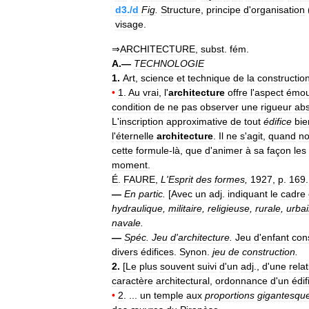
d3
./
d
Fig
.
Structure
,
principe
d
'
organisation
visage
.
⇒
ARCHITECTURE
,
subst
.
fém
.
A
.—
TECHNOLOGIE
1
.
Art
,
science
et
technique
de
la
constructio
•
1
.
Au
vrai
,
l
'
architecture
offre
l
'
aspect
émou
condition
de
ne
pas
observer
une
rigueur
ab
L
'
inscription
approximative
de
tout
édifice
bie
l
'
éternelle
architecture
.
Il
ne
s
'
agit
,
quand
no
cette
formule
-
là
,
que
d
'
animer
à
sa
façon
les
moment
.
É
.
FAURE
,
L
'
Esprit
des
formes
,
1927
,
p
.
169
.
—
En
partic
.
[
Avec
un
adj
.
indiquant
le
cadre
hydraulique
,
militaire
,
religieuse
,
rurale
,
urba
navale
.
—
Spéc
.
Jeu
d
'
architecture
.
Jeu
d
'
enfant
con
divers
édifices
.
Synon
.
jeu
de
construction
.
2
.
[
Le
plus
souvent
suivi
d
'
un
adj
.,
d
'
une
relat
caractère
architectural
,
ordonnance
d
'
un
édif
•
2
. ...
un
temple
aux
proportions
gigantesqu