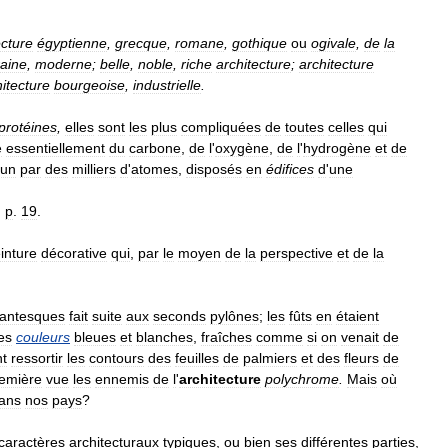
ecture
égyptienne
,
grecque
,
romane
,
gothique
ou
ogivale
,
de
la
aine
,
moderne
;
belle
,
noble
,
riche
architecture
;
architecture
itecture
bourgeoise
,
industrielle
.
protéines
,
elles
sont
les
plus
compliquées
de
toutes
celles
qui
e
essentiellement
du
carbone
,
de
l
'
oxygène
,
de
l
'
hydrogène
et
de
cun
par
des
milliers
d
'
atomes
,
disposés
en
édifices
d
'
une
,
p
.
19
.
inture
décorative
qui
,
par
le
moyen
de
la
perspective
et
de
la
gantesques
fait
suite
aux
seconds
pylônes
;
les
fûts
en
étaient
es
couleurs
bleues
et
blanches
,
fraîches
comme
si
on
venait
de
t
ressortir
les
contours
des
feuilles
de
palmiers
et
des
fleurs
de
emière
vue
les
ennemis
de
l
'
architecture
polychrome
.
Mais
où
ans
nos
pays
?
caractères
architecturaux
typiques
,
ou
bien
ses
différentes
parties
,