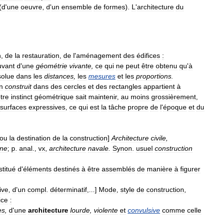
(
d
'
une
oeuvre
,
d
'
un
ensemble
de
formes
).
L
'
architecture
du
n
,
de
la
restauration
,
de
l
'
aménagement
des
édifices
:
vant
d
'
une
géométrie
vivante
,
ce
qui
ne
peut
être
obtenu
qu
'
à
solue
dans
les
distances
,
les
mesures
et
les
proportions
.
n
construit
dans
des
cercles
et
des
rectangles
appartient
à
tre
instinct
géométrique
sait
maintenir
,
au
moins
grossièrement
,
surfaces
expressives
,
ce
qui
est
la
tâche
propre
de
l
'
époque
et
du
ou
la
destination
de
la
construction
]
Architecture
civile
,
ine
;
p
.
anal
.,
vx
,
architecture
navale
.
Synon
.
usuel
construction
stitué
d
'
éléments
destinés
à
être
assemblés
de
manière
à
figurer
ive
,
d
'
un
compl
.
déterminatif
,...]
Mode
,
style
de
construction
,
ice
:
es
,
d
'
une
architecture
lourde
,
violente
et
convulsive
comme
celle