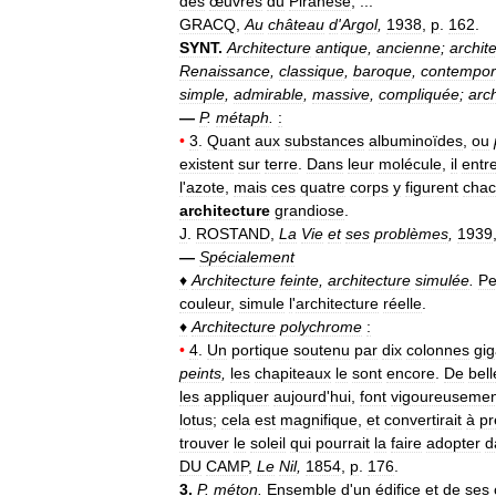
des
œuvres
du
Piranèse
, ...
GRACQ
,
Au
château
d
'
Argol
,
1938
,
p
.
162
.
SYNT
.
Architecture
antique
,
ancienne
;
archit
Renaissance
,
classique
,
baroque
,
contempor
simple
,
admirable
,
massive
,
compliquée
;
arch
—
P
.
métaph
.
:
•
3
.
Quant
aux
substances
albuminoïdes
,
ou
existent
sur
terre
.
Dans
leur
molécule
,
il
entr
l
'
azote
,
mais
ces
quatre
corps
y
figurent
cha
architecture
grandiose
.
J
.
ROSTAND
,
La
Vie
et
ses
problèmes
,
1939
—
Spécialement
♦
Architecture
feinte
,
architecture
simulée
.
Pe
couleur
,
simule
l
'
architecture
réelle
.
♦
Architecture
polychrome
:
•
4
.
Un
portique
soutenu
par
dix
colonnes
gi
peints
,
les
chapiteaux
le
sont
encore
.
De
bell
les
appliquer
aujourd
'
hui
,
font
vigoureusemen
lotus
;
cela
est
magnifique
,
et
convertirait
à
pr
trouver
le
soleil
qui
pourrait
la
faire
adopter
d
DU
CAMP
,
Le
Nil
,
1854
,
p
.
176
.
3
.
P
.
méton
.
Ensemble
d
'
un
édifice
et
de
ses