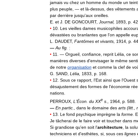
jamais
vu
chez
un
homme
du
monde
un
teint
plus
peuple
, —
et
là
-
dessus
,
des
vêtements
par
derrière
jusqu
'
aux
oreilles
.
E
.
et
J
.
DE
GONCOURT
,
Journal
,
1893
,
p
.
42
•
10
.
Les
vieilles
dames
musicophiles
accour
dévastées
ou
branlantes
que
l
'
on
appelle
eu
L
.
DAUDET
,
Fantômes
et
vivants
,
1914
,
p
.
4
—
Au
fig
.
:
•
11
. —
Orgueil
,
confiance
,
reprit
Lélia
,
ce
so
manières
diverses
d
'
envisager
le
même
sent
de
notre
organisation
et
comme
la
clef
de
vo
G
.
SAND
,
Lélia
,
1833
,
p
.
168
.
•
12
.
Sous
ce
rapport
,
l
'
Est
ainsi
que
l
'
Ouest
désajustement
des
formes
de
l
'
économie
rée
nations
.
e
PERROUX
,
L
'
Écon
.
du
XX
s
.,
1964
,
p
.
588
.
—
En
partic
.,
dans
le
domaine
des
arts
(
litt
.,
•
13
.
Le
fond
psychique
imprègne
la
forme
.
E
Je
tâcherai
de
le
faire
voir
et
toucher
dans
m
Si
grandiose
qu
'
en
soit
l
'
architecture
,
la
solu
techniciens
et
d
'
esthètes
,
si
,
sous
ces
lignes