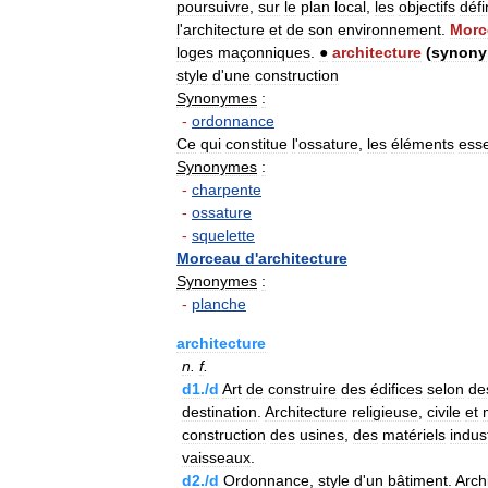
poursuivre
,
sur
le
plan
local
,
les
objectifs
défi
l
'
architecture
et
de
son
environnement
.
Morc
loges
maçonniques
.
●
architecture
(
synon
style
d
'
une
construction
Synonymes
:
-
ordonnance
Ce
qui
constitue
l
'
ossature
,
les
éléments
esse
Synonymes
:
-
charpente
-
ossature
-
squelette
Morceau
d
'
architecture
Synonymes
:
-
planche
architecture
n
.
f
.
d1
./
d
Art
de
construire
des
édifices
selon
de
destination
.
Architecture
religieuse
,
civile
et
construction
des
usines
,
des
matériels
indust
vaisseaux
.
d2
./
d
Ordonnance
,
style
d
'
un
bâtiment
.
Arch