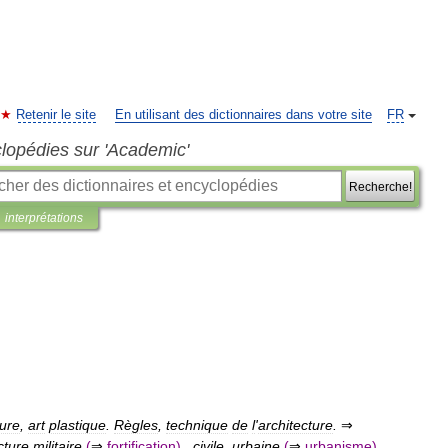
Retenir le site
En utilisant des dictionnaires dans votre site
FR
clopédies sur 'Academic'
Recherche!
interprétations
ture
,
art
plastique
.
Règles
,
technique
de
l
'
architecture
.
⇒
cture
militaire
(
⇒
fortification
)
,
civile
,
urbaine
(
⇒
urbanisme
)
.