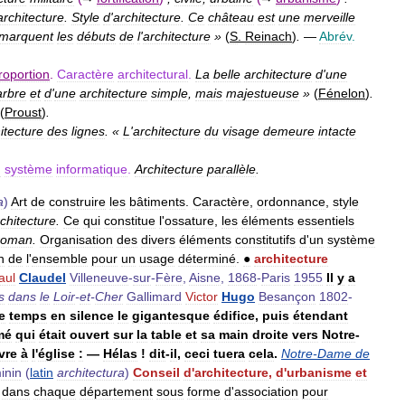
architecture
.
Style
d
'
architecture
.
Ce
château
est
une
merveille
marquent
les
débuts
de
l
'
architecture
»
(
S
.
Reinach
)
.
—
Abrév
.
roportion
.
Caractère
architectural
.
La
belle
architecture
d
'
une
rbre
et
d
'
une
architecture
simple
,
mais
majestueuse
»
(
Fénelon
)
.
(
Proust
)
.
itecture
des
lignes
. «
L
'
architecture
du
visage
demeure
intacte
n
système
informatique
.
Architecture
parallèle
.
a
)
Art
de
construire
les
bâtiments
.
Caractère
,
ordonnance
,
style
chitecture
.
Ce
qui
constitue
l
'
ossature
,
les
éléments
essentiels
roman
.
Organisation
des
divers
éléments
constitutifs
d
'
un
système
n
de
l
'
ensemble
pour
un
usage
déterminé
.
●
architecture
aul
Claudel
Villeneuve
-
sur
-
Fère
,
Aisne
,
1868
-
Paris
1955
Il
y
a
s
dans
le
Loir
-
et
-
Cher
Gallimard
Victor
Hugo
Besançon
1802
-
e
temps
en
silence
le
gigantesque
édifice
,
puis
étendant
mé
qui
était
ouvert
sur
la
table
et
sa
main
droite
vers
Notre
-
ivre
à
l
'
église
:
—
Hélas
!
dit
-
il
,
ceci
tuera
cela
.
Notre
-
Dame
de
inin
(
latin
architectura
)
Conseil
d
'
architecture
,
d
'
urbanisme
et
dans
chaque
département
sous
forme
d
'
association
pour