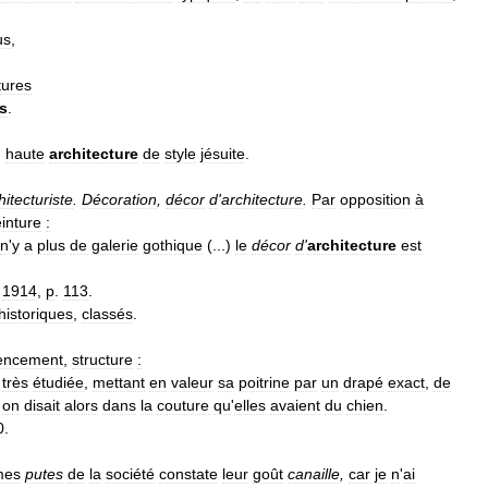
us
,
.
tures
es
.
,
haute
architecture
de
style
jésuite
.
hitecturiste
.
Décoration
,
décor
d
'
architecture
.
Par
opposition
à
inture
:
n
'
y
a
plus
de
galerie
gothique
(...)
le
décor
d
'
architecture
est
,
1914
,
p
.
113
.
historiques
,
classés
.
encement
,
structure
:
très
étudiée
,
mettant
en
valeur
sa
poitrine
par
un
drapé
exact
,
de
on
disait
alors
dans
la
couture
qu
'
elles
avaient
du
chien
.
0
.
mes
putes
de
la
société
constate
leur
goût
canaille
,
car
je
n
'
ai