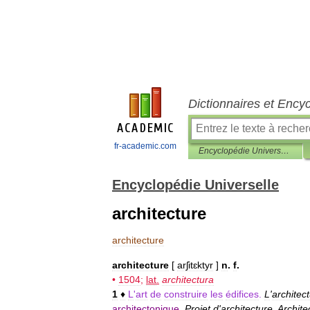
Dictionnaires et Ency
fr-academic.com
Encyclopédie Universelle
Encyclopédie Universelle
architecture
architecture
architecture
[
arʃitɛktyr
]
n
.
f
.
•
1504
;
lat
.
architectura
1
♦
L
'
art
de
construire
les
édifices
.
L
'
architec
architectonique
.
Projet
d
'
architecture
.
Archite