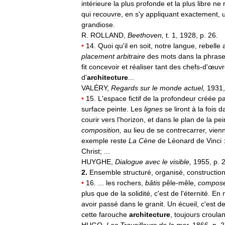
intérieure
la
plus
profonde
et
la
plus
libre
ne
qui
recouvre
,
en
s
'
y
appliquant
exactement
,
grandiose
.
R
.
ROLLAND
,
Beethoven
,
t
.
1
,
1928
,
p
.
26
.
•
14
.
Quoi
qu
'
il
en
soit
,
notre
langue
,
rebelle
placement
arbitraire
des
mots
dans
la
phras
fit
concevoir
et
réaliser
tant
des
chefs
-
d
'
œuvr
d
'
architecture
...
VALÉRY
,
Regards
sur
le
monde
actuel
,
1931
•
15
.
L
'
espace
fictif
de
la
profondeur
créée
pa
surface
peinte
.
Les
lignes
se
liront
à
la
fois
d
courir
vers
l
'
horizon
,
et
dans
le
plan
de
la
pei
composition
,
au
lieu
de
se
contrecarrer
,
vien
exemple
reste
La
Cène
de
Léonard
de
Vinci
Christ
; ...
HUYGHE
,
Dialogue
avec
le
visible
,
1955
,
p
.
2
.
Ensemble
structuré
,
organisé
,
constructio
•
16
. ...
les
rochers
,
bâtis
pêle
-
mêle
,
compos
plus
que
de
la
solidité
,
c
'
est
de
l
'
éternité
.
En
avoir
passé
dans
le
granit
.
Un
écueil
,
c
'
est
d
cette
farouche
architecture
,
toujours
croulan
HUGO
,
Les
Travailleurs
de
la
mer
,
1866
,
p
.
2