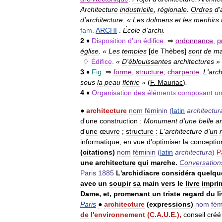
Architecture
industrielle
,
régionale
.
Ordres
d
'
d
'
architecture
. «
Les
dolmens
et
les
menhirs
fam
.
ARCHI
.
École
d
'
archi
.
2
♦
Disposition
d
'
un
édifice
.
⇒
ordonnance
,
p
église
. «
Les
temples
[
de
Thèbes
]
sont
de
ma
♢
Édifice
.
«
D
'
éblouissantes
architectures
»
3
♦
Fig
.
⇒
forme
,
structure
;
charpente
.
L
'
arch
sous
la
peau
flétrie
»
(
F
.
Mauriac
)
.
4
♦
Organisation
des
éléments
composant
u
●
architecture
nom
féminin
(
latin
architectur
d
'
une
construction
:
Monument
d
'
une
belle
ar
d
'
une
œuvre
;
structure
:
L
'
architecture
d
'
un
informatique
,
en
vue
d
'
optimiser
la
conceptio
(
citations
)
nom
féminin
(
latin
architectura
)
P
une
architecture
qui
marche
.
Conversation
Paris
1885
L
'
archidiacre
considéra
quelqu
avec
un
soupir
sa
main
vers
le
livre
impri
Dame
,
et
,
promenant
un
triste
regard
du
l
Paris
●
architecture
(
expressions
)
nom
fém
de
l
'
environnement
(
C
.
A
.
U
.
E
.),
conseil
créé