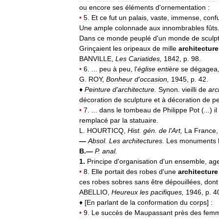
ou
encore
ses
éléments
d
'
ornementation
:
•
5
.
Et
ce
fut
un
palais
,
vaste
,
immense
,
conf
Une
ample
colonnade
aux
innombrables
fûts
Dans
ce
monde
peuplé
d
'
un
monde
de
sculp
Grinçaient
les
oripeaux
de
mille
architectur
BANVILLE
,
Les
Cariatides
,
1842
,
p
.
98
.
•
6
. ...
peu
à
peu
,
l
'
église
entière
se
dégagea
G
.
ROY
,
Bonheur
d
'
occasion
,
1945
,
p
.
42
.
♦
Peinture
d
'
architecture
.
Synon
.
vieilli
de
arc
décoration
de
sculpture
et
à
décoration
de
pe
•
7
. ...
dans
le
tombeau
de
Philippe
Pot
(...)
il
remplacé
par
la
statuaire
.
L
.
HOURTICQ
,
Hist
.
gén
.
de
l
'
Art
,
La
France
—
Absol
.
Les
architectures
.
Les
monuments
B
.—
P
.
anal
.
1
.
Principe
d
'
organisation
d
'
un
ensemble
,
ag
•
8
.
Elle
portait
des
robes
d
'
une
architecture
ces
robes
sobres
sans
être
dépouillées
,
dont
ABELLIO
,
Heureux
les
pacifiques
,
1946
,
p
.
4
♦
[
En
parlant
de
la
conformation
du
corps
]
:
•
9
.
Le
succès
de
Maupassant
près
des
fem