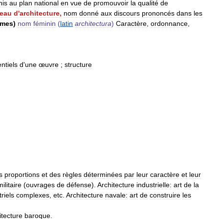
nis
au
plan
national
en
vue
de
promouvoir
la
qualité
de
eau
d
'
architecture
,
nom
donné
aux
discours
prononcés
dans
les
ymes
)
nom
féminin
(
latin
architectura
)
Caractère
,
ordonnance
,
ntiels
d
'
une
œuvre
;
structure
s
proportions
et
des
règles
déterminées
par
leur
caractère
et
leur
militaire
(
ouvrages
de
défense
).
Architecture
industrielle:
art
de
la
riels
complexes
,
etc
.
Architecture
navale:
art
de
construire
les
itecture
baroque
.