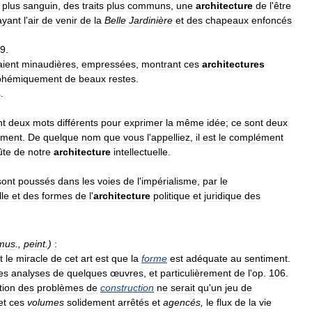
plus
sanguin
,
des
traits
plus
communs
,
une
architecture
de
l
'
être
ayant
l
'
air
de
venir
de
la
Belle
Jardinière
et
des
chapeaux
enfoncés
9
.
aient
minaudières
,
empressées
,
montrant
ces
architectures
phémiquement
de
beaux
restes
.
4
.
nt
deux
mots
différents
pour
exprimer
la
même
idée
;
ce
sont
deux
iment
.
De
quelque
nom
que
vous
l
'
appelliez
,
il
est
le
complément
ûte
de
notre
architecture
intellectuelle
.
sont
poussés
dans
les
voies
de
l
'
impérialisme
,
par
le
lle
et
des
formes
de
l
'
architecture
politique
et
juridique
des
mus
.,
peint
.)
:
t
le
miracle
de
cet
art
est
que
la
forme
est
adéquate
au
sentiment
.
es
analyses
de
quelques
œuvres
,
et
particulièrement
de
l
'
op
.
106
.
tion
des
problèmes
de
construction
ne
serait
qu
'
un
jeu
de
et
ces
volumes
solidement
arrêtés
et
agencés
,
le
flux
de
la
vie